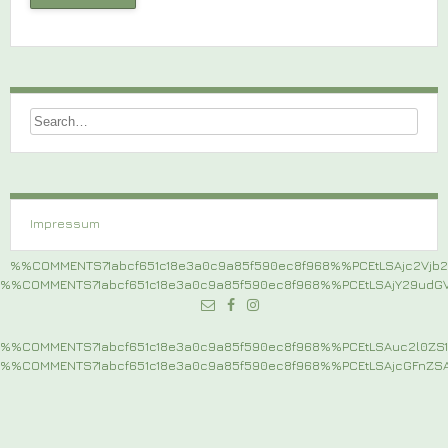
Impressum
%%COMMENTS71abcf651c18e3a0c9a85f590ec8f968%%PCEtLSAjc2Vj
%%COMMENTS71abcf651c18e3a0c9a85f590ec8f968%%PCEtLSAjY29ud
%%COMMENTS71abcf651c18e3a0c9a85f590ec8f968%%PCEtLSAuc2l0
%%COMMENTS71abcf651c18e3a0c9a85f590ec8f968%%PCEtLSAjcGFnZ