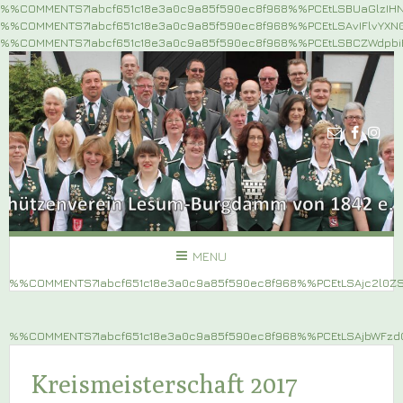
%%COMMENTS71abcf651c18e3a0c9a85f590ec8f968%%PCEtLSBUaGlzIH
%%COMMENTS71abcf651c18e3a0c9a85f590ec8f968%%PCEtLSAvIFlvYX
%%COMMENTS71abcf651c18e3a0c9a85f590ec8f968%%PCEtLSBCZWdpb
MENU
%%COMMENTS71abcf651c18e3a0c9a85f590ec8f968%%PCEtLSAjc2l0
%%COMMENTS71abcf651c18e3a0c9a85f590ec8f968%%PCEtLSAjbWF
Kreismeisterschaft 2017