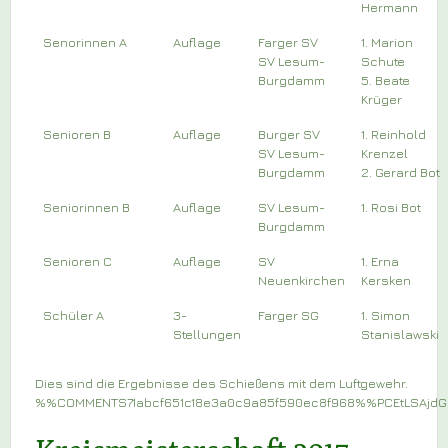
Hermann
Senorinnen A
Auflage
Farger SV
1. Marion
SV Lesum-
Schute
Burgdamm
5. Beate
Krüger
Senioren B
Auflage
Burger SV
1. Reinhold
SV Lesum-
Krenzel
Burgdamm
2. Gerard Bot
Seniorinnen B
Auflage
SV Lesum-
1. Rosi Bot
Burgdamm
Senioren C
Auflage
SV
1. Erna
Neuenkirchen
Kersken
Schüler A
3-
Farger SG
1. Simon
Stellungen
Stanislawski
Dies sind die Ergebnisse des Schießens mit dem Luftgewehr.
%%COMMENTS71abcf651c18e3a0c9a85f590ec8f968%%PCEtLSAj