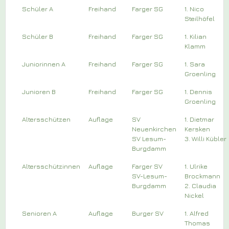
Schüler A
Freihand
Farger SG
1. Nico
Steilhöfel
Schüler B
Freihand
Farger SG
1. Kilian
Klamm
Juniorinnen A
Freihand
Farger SG
1. Sara
Groenling
Junioren B
Freihand
Farger SG
1. Dennis
Groenling
Altersschützen
Auflage
SV
1. Dietmar
Neuenkirchen
Kersken
SV Lesum-
3. Willi Kübler
Burgdamm
Altersschützinnen
Auflage
Farger SV
1. Ulrike
SV-Lesum-
Brockmann
Burgdamm
2. Claudia
Nickel
Senioren A
Auflage
Burger SV
1. Alfred
Thomas