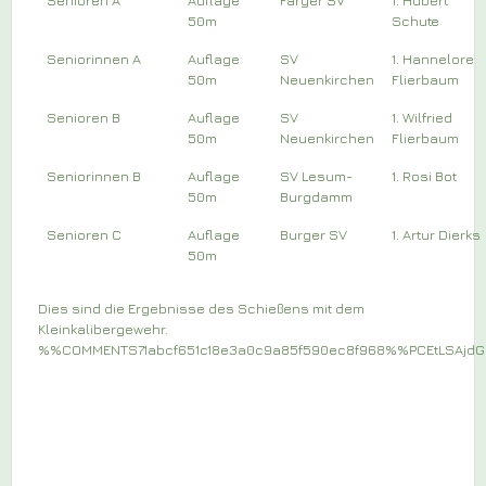
50m
Schute
Seniorinnen A
Auflage
SV
1. Hannelore
50m
Neuenkirchen
Flierbaum
Senioren B
Auflage
SV
1. Wilfried
50m
Neuenkirchen
Flierbaum
Seniorinnen B
Auflage
SV Lesum-
1. Rosi Bot
50m
Burgdamm
Senioren C
Auflage
Burger SV
1. Artur Dierks
50m
Dies sind die Ergebnisse des Schießens mit dem
Kleinkalibergewehr.
%%COMMENTS71abcf651c18e3a0c9a85f590ec8f968%%PCEtLSAj