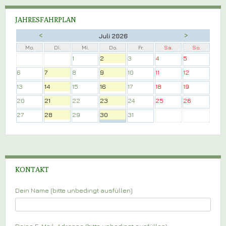
JAHRESFAHRPLAN
<
>
Juli 2026
Mo.
Di.
Mi.
Do.
Fr.
Sa.
So.
1
2
3
4
5
6
7
8
9
10
11
12
13
14
15
16
17
18
19
20
21
22
23
24
25
26
27
28
29
30
31
KONTAKT
Dein Name (bitte unbedingt ausfüllen)
Deine E-Mail-Adresse (bitte unbedingt ausfüllen)