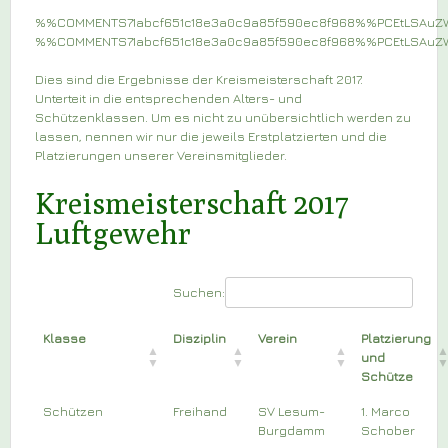
%%COMMENTS71abcf651c18e3a0c9a85f590ec8f968%%PCEtLSAu
%%COMMENTS71abcf651c18e3a0c9a85f590ec8f968%%PCEtLSAu
Dies sind die Ergebnisse der Kreismeisterschaft 2017.
Unterteit in die entsprechenden Alters- und
Schützenklassen. Um es nicht zu unübersichtlich werden zu
lassen, nennen wir nur die jeweils Erstplatzierten und die
Platzierungen unserer Vereinsmitglieder.
Kreismeisterschaft 2017
Luftgewehr
Suchen:
Klasse
Disziplin
Verein
Platzierung
und
Schütze
Schützen
Freihand
SV Lesum-
1. Marco
Burgdamm
Schober