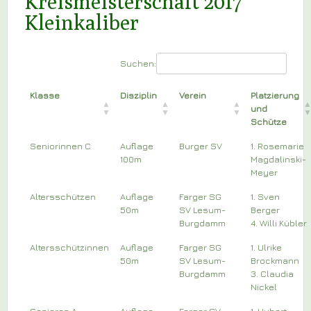
Kreismeisterschaft 2017
Kleinkaliber
Suchen:
Klasse
Disziplin
Verein
Platzierung
und
Schütze
Seniorinnen C
Auflage
Burger SV
1. Rosemarie
100m
Magdalinski-
Meyer
Altersschützen
Auflage
Farger SG
1. Sven
50m
SV Lesum-
Berger
Burgdamm
4. Willi Kübler
Altersschützinnen
Auflage
Farger SG
1. Ulrike
50m
SV Lesum-
Brockmann
Burgdamm
3. Claudia
Nickel
Senioren A
Auflage
Farger SV
1. Hubert