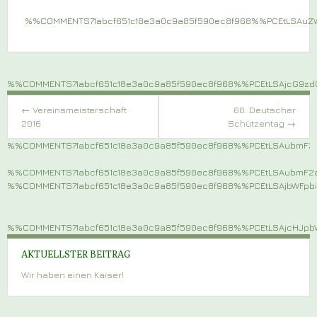
%%COMMENTS71abcf651c18e3a0c9a85f590ec8f968%%PCEtLSAu
%%COMMENTS71abcf651c18e3a0c9a85f590ec8f968%%PCEtLSAjcG9z
Post
navigation
←
Vereinsmeisterschaft
60. Deutscher
2016
Schützentag
→
%%COMMENTS71abcf651c18e3a0c9a85f590ec8f968%%PCEtLSAubmF
%%COMMENTS71abcf651c18e3a0c9a85f590ec8f968%%PCEtLSAubmF
%%COMMENTS71abcf651c18e3a0c9a85f590ec8f968%%PCEtLSAjbWFp
%%COMMENTS71abcf651c18e3a0c9a85f590ec8f968%%PCEtLSAjcHJ
AKTUELLSTER BEITRAG
Wir haben einen Kaiser!