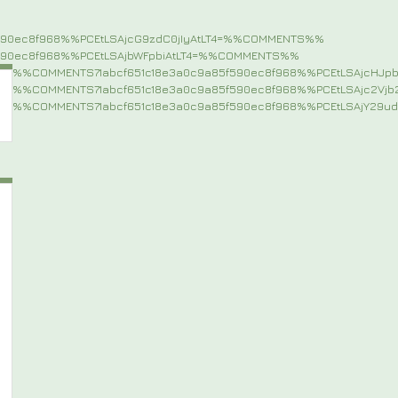
590ec8f968%%PCEtLSAjcG9zdC0jIyAtLT4=%%COMMENTS%%
590ec8f968%%PCEtLSAjbWFpbiAtLT4=%%COMMENTS%%
%%COMMENTS71abcf651c18e3a0c9a85f590ec8f968%%PCEtLSAjcHJ
%%COMMENTS71abcf651c18e3a0c9a85f590ec8f968%%PCEtLSAjc2Vj
%%COMMENTS71abcf651c18e3a0c9a85f590ec8f968%%PCEtLSAjY29