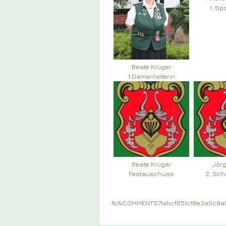
1. Sp
Beate Krüger
1.Damenleiterin
Beate Krüger
Jör
Festauschuss
2. Sch
%%COMMENTS71abcf651c18e3a0c9