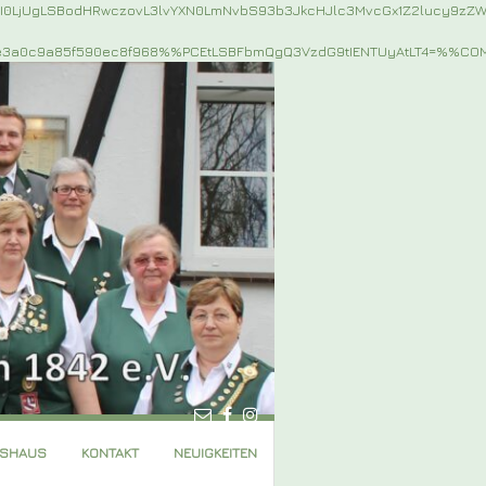
jI0LjUgLSBodHRwczovL3lvYXN0LmNvbS93b3JkcHJlc3MvcGx1Z2lucy9z
e3a0c9a85f590ec8f968%%PCEtLSBFbmQgQ3VzdG9tIENTUyAtLT4=%%C
GSHAUS
KONTAKT
NEUIGKEITEN