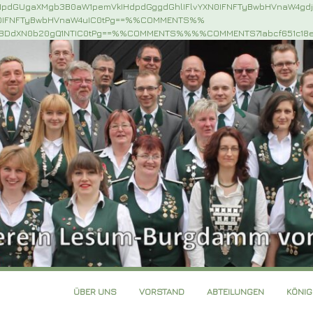
NpdGUgaXMgb3B0aW1pemVkIHdpdGggdGhlIFlvYXN0IFNFTyBwbHVnaW4gd
N0IFNFTyBwbHVnaW4uIC0tPg==%%COMMENTS%%
iBDdXN0b20gQ1NTIC0tPg==%%COMMENTS%%%%COMMENTS71abcf651c18
ÜBER UNS
VORSTAND
ABTEILUNGEN
KÖNI