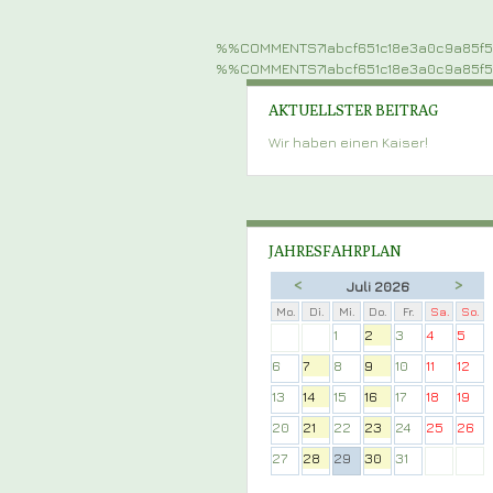
%%COMMENTS71abcf651c18e3a0c9a85f
%%COMMENTS71abcf651c18e3a0c9a85f
AKTUELLSTER BEITRAG
Wir haben einen Kaiser!
JAHRESFAHRPLAN
<
>
Juli 2026
Mo.
Di.
Mi.
Do.
Fr.
Sa.
So.
1
2
3
4
5
6
7
8
9
10
11
12
13
14
15
16
17
18
19
20
21
22
23
24
25
26
27
28
29
30
31