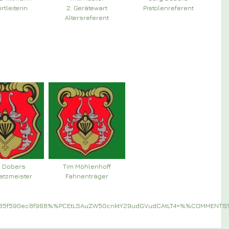
ortleiterin
2. Gerätewart
Pistolenreferent
Altersreferent
g Dobers
Tim Möhlenhoff
atzmeister
Fahnenträger
a85f590ec8f968%%PCEtLSAuZW50cnktY29udGVudCAtLT4=%%COMMENT