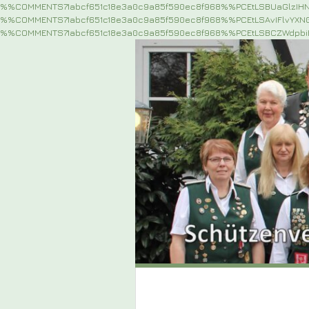
%%COMMENTS71abcf651c18e3a0c9a85f590ec8f968%%PCEtLSBUaGlzIH
%%COMMENTS71abcf651c18e3a0c9a85f590ec8f968%%PCEtLSAvIFlvYX
%%COMMENTS71abcf651c18e3a0c9a85f590ec8f968%%PCEtLSBCZWdpb