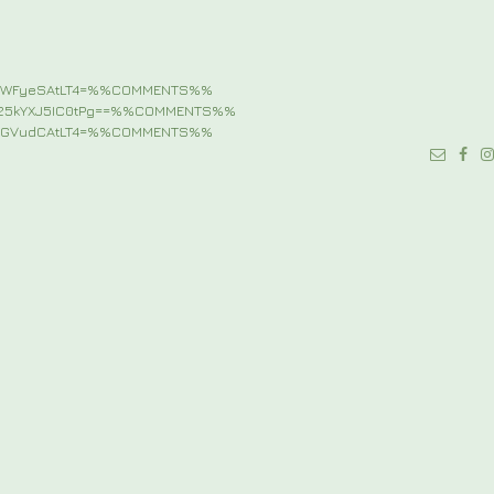
pbWFyeSAtLT4=%%COMMENTS%%
b25kYXJ5IC0tPg==%%COMMENTS%%
udGVudCAtLT4=%%COMMENTS%%