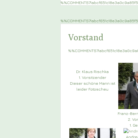
%%COMMENTS71abcf651c18e3a0c9a85f
%%COMMENTS71abcf651c18e3a0c9a85
Vorstand
%%COMMENTS71abcf651c18e3a0c9
Dr. Klaus Rischka
1. Vorsitzender
Dieser schöne Mann ist
leider Fotoscheu
Franz-Ber
2. Vo
1. G
Andre