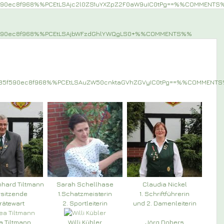
590ec8f968%%PCEtLSAjc2l0ZS1uYXZpZ2F0aW9uIC0tPg==%%COMMENTS
f590ec8f968%%PCEtLSAjbWFzdGhlYWQgLS0+%%COMMENTS%%
a85f590ec8f968%%PCEtLSAuZW50cnktaGVhZGVyIC0tPg==%%COMMENT
nhard Tiltmann
Sarah Schellhase
Claudia Nickel
rsitzende
1.Schatzmeisterin
1. Schriftführerin
erätewart
2. Sportleiterin
und 2. Damenleiterin
a Tiltmann
Willi Kübler
Jörg Dobers