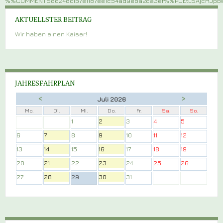
%%COMMENTS8c248c157e1187ee1c54ad9eba2ca3ef%%PCEtLSAjcHJ
AKTUELLSTER BEITRAG
Wir haben einen Kaiser!
JAHRESFAHRPLAN
<
>
Juli 2026
Mo.
Di.
Mi.
Do.
Fr.
Sa.
So.
1
2
3
4
5
6
7
8
9
10
11
12
13
14
15
16
17
18
19
20
21
22
23
24
25
26
27
28
29
30
31