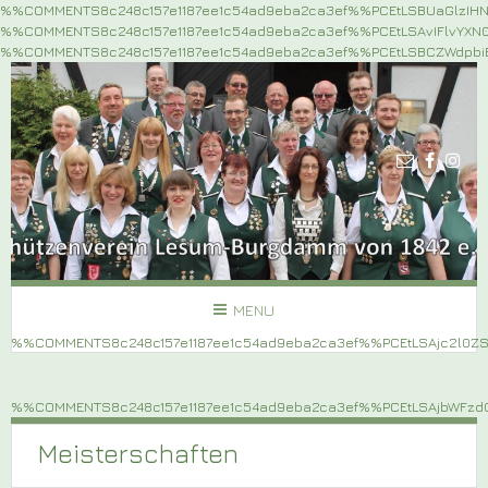
%%COMMENTS8c248c157e1187ee1c54ad9eba2ca3ef%%PCEtLSBUaGlzIH
%%COMMENTS8c248c157e1187ee1c54ad9eba2ca3ef%%PCEtLSAvIFlvYX
%%COMMENTS8c248c157e1187ee1c54ad9eba2ca3ef%%PCEtLSBCZWdpb
MENU
%%COMMENTS8c248c157e1187ee1c54ad9eba2ca3ef%%PCEtLSAjc2l0
%%COMMENTS8c248c157e1187ee1c54ad9eba2ca3ef%%PCEtLSAjbWF
Meisterschaften