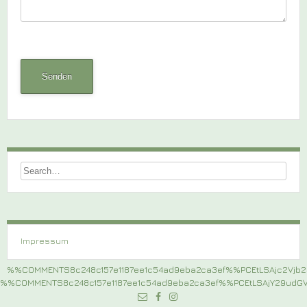
Impressum
%%COMMENTS8c248c157e1187ee1c54ad9eba2ca3ef%%PCEtLSAjc2Vj
%%COMMENTS8c248c157e1187ee1c54ad9eba2ca3ef%%PCEtLSAjY29ud