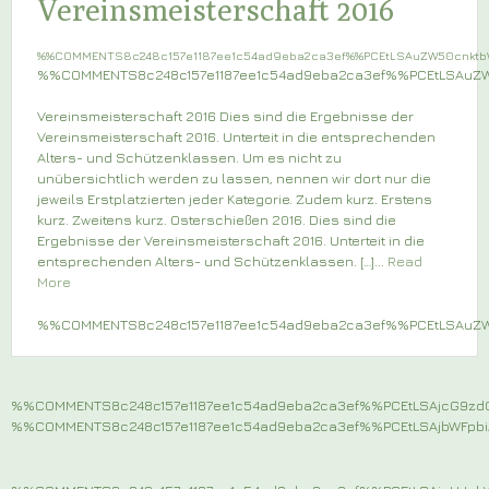
Vereinsmeisterschaft 2016
%%COMMENTS8c248c157e1187ee1c54ad9eba2ca3ef%%PCEtLSAuZW50cnkt
%%COMMENTS8c248c157e1187ee1c54ad9eba2ca3ef%%PCEtLSAu
Vereinsmeisterschaft 2016 Dies sind die Ergebnisse der
Vereinsmeisterschaft 2016. Unterteit in die entsprechenden
Alters- und Schützenklassen. Um es nicht zu
unübersichtlich werden zu lassen, nennen wir dort nur die
jeweils Erstplatzierten jeder Kategorie. Zudem kurz. Erstens
kurz. Zweitens kurz. Osterschießen 2016. Dies sind die
Ergebnisse der Vereinsmeisterschaft 2016. Unterteit in die
entsprechenden Alters- und Schützenklassen. […]...
Read
More
%%COMMENTS8c248c157e1187ee1c54ad9eba2ca3ef%%PCEtLSAu
%%COMMENTS8c248c157e1187ee1c54ad9eba2ca3ef%%PCEtLSAjcG9z
%%COMMENTS8c248c157e1187ee1c54ad9eba2ca3ef%%PCEtLSAjbWFp