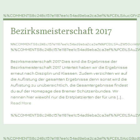
%%COMMENTS8c248c157e1187ee1c54ad9eba2ca3ef%%PCEtLSAucGF
Bezirksmeisterschaft 2017
%%COMMENTS8c248c157e1187ee1c54ad9eba2ca3ef%%PCEtLSAuZW50cnkt
%%COMMENTS8c248c157e1187ee1c54ad9eba2ca3ef%%PCEtLSAu
Bezirksmeisterschaft 2017 Dies sind die Ergebnisse der
Bezirksmeisterschaft 2017. Unterteit haben wir die Ergebnisse
erneut nach Disziplin und Klassen. Zudem verzichten wir auf
die Auflistung der gesamten Ergebnisse denn sonst wird die
Auflistung zu unübersichtlich, die Gesamtergebnisse findest
du auf der Homepage des Bremer Schützenbundes. Wir
nennen hier wiewohl nur die Erstplatzierten der für uns […]...
Read More
%%COMMENTS8c248c157e1187ee1c54ad9eba2ca3ef%%PCEtLSAu
%%COMMENTS8c248c157e1187ee1c54ad9eba2ca3ef%%PCEtLSAjcG9z