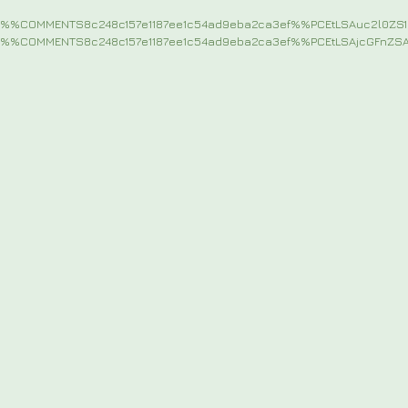
%%COMMENTS8c248c157e1187ee1c54ad9eba2ca3ef%%PCEtLSAuc2l0Z
%%COMMENTS8c248c157e1187ee1c54ad9eba2ca3ef%%PCEtLSAjcGFnZ