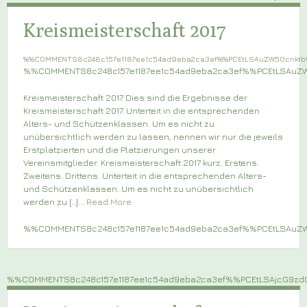
Kreismeisterschaft 2017
%%COMMENTS8c248c157e1187ee1c54ad9eba2ca3ef%%PCEtLSAuZW50cnkt
%%COMMENTS8c248c157e1187ee1c54ad9eba2ca3ef%%PCEtLSAu
Kreismeisterschaft 2017 Dies sind die Ergebnisse der
Kreismeisterschaft 2017. Unterteit in die entsprechenden
Alters- und Schützenklassen. Um es nicht zu
unübersichtlich werden zu lassen, nennen wir nur die jeweils
Erstplatzierten und die Platzierungen unserer
Vereinsmitglieder. Kreismeisterschaft 2017 kurz. Erstens.
Zweitens. Drittens. Unterteit in die entsprechenden Alters-
und Schützenklassen. Um es nicht zu unübersichtlich
werden zu […]...
Read More
%%COMMENTS8c248c157e1187ee1c54ad9eba2ca3ef%%PCEtLSAu
%%COMMENTS8c248c157e1187ee1c54ad9eba2ca3ef%%PCEtLSAjcG9z