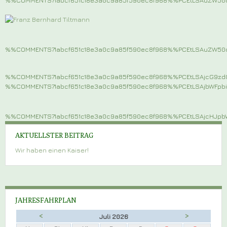
%%COMMENTS71abcf651c18e3a0c9a85f590ec8f968%%PCEtLSAuZW5
%%COMMENTS71abcf651c18e3a0c9a85f590ec8f968%%PCEtLSAjcG9z
%%COMMENTS71abcf651c18e3a0c9a85f590ec8f968%%PCEtLSAjbWFp
%%COMMENTS71abcf651c18e3a0c9a85f590ec8f968%%PCEtLSAjcHJ
AKTUELLSTER BEITRAG
Wir haben einen Kaiser!
JAHRESFAHRPLAN
<
>
Juli 2026