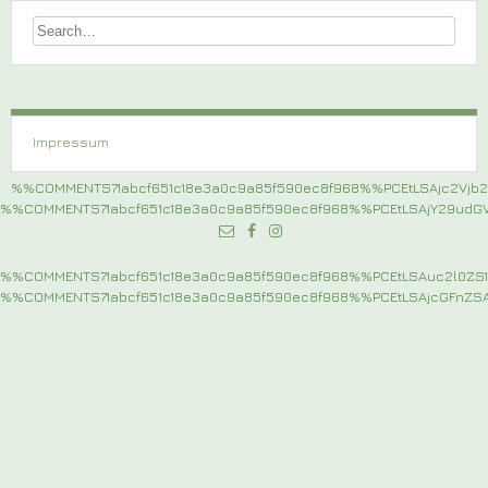
Impressum
%%COMMENTS71abcf651c18e3a0c9a85f590ec8f968%%PCEtLSAjc2Vj
%%COMMENTS71abcf651c18e3a0c9a85f590ec8f968%%PCEtLSAjY29ud
%%COMMENTS71abcf651c18e3a0c9a85f590ec8f968%%PCEtLSAuc2l0
%%COMMENTS71abcf651c18e3a0c9a85f590ec8f968%%PCEtLSAjcGFnZ