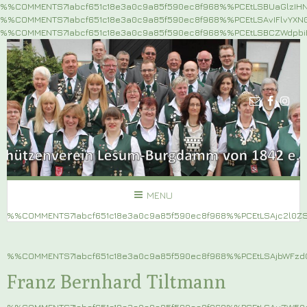
%%COMMENTS71abcf651c18e3a0c9a85f590ec8f968%%PCEtLSBUaGlzIH
%%COMMENTS71abcf651c18e3a0c9a85f590ec8f968%%PCEtLSAvIFlvYX
%%COMMENTS71abcf651c18e3a0c9a85f590ec8f968%%PCEtLSBCZWdpb
MENU
%%COMMENTS71abcf651c18e3a0c9a85f590ec8f968%%PCEtLSAjc2l0
%%COMMENTS71abcf651c18e3a0c9a85f590ec8f968%%PCEtLSAjbWF
Franz Bernhard Tiltmann
%%COMMENTS71abcf651c18e3a0c9a85f590ec8f968%%PCEtLSAuZW5