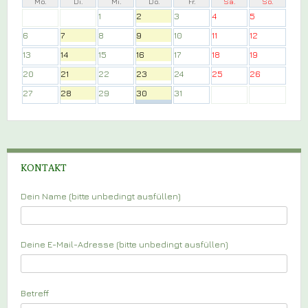
Mo.
Di.
Mi.
Do.
Fr.
Sa.
So.
1
2
3
4
5
6
7
8
9
10
11
12
13
14
15
16
17
18
19
20
21
22
23
24
25
26
27
28
29
30
31
KONTAKT
Dein Name (bitte unbedingt ausfüllen)
Deine E-Mail-Adresse (bitte unbedingt ausfüllen)
Betreff