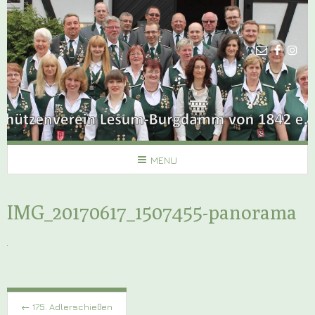
MENU
IMG_20170617_1507455-panorama
Post
navigation
←
175. Adlerschießen